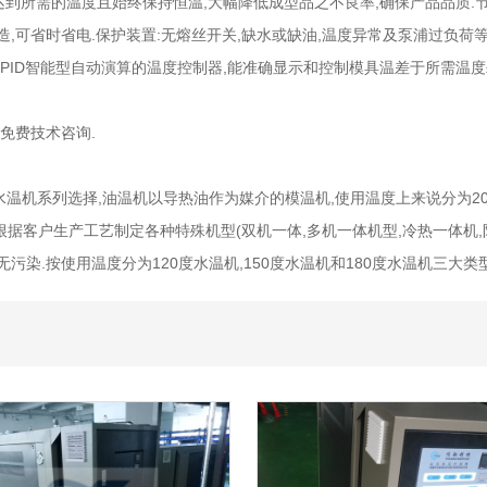
达到所需的温度且始终保持恒温,大幅降低成型品之不良率,确保产品品质.节
造,可省时省电.保护装置:无熔丝开关,缺水或缺油,温度异常及泵浦过负荷
PID智能型自动演算的温度控制器,能准确显示和控制模具温差于所需温度±1
免费技术咨询.
温机系列选择,油温机以导热油作为媒介的模温机,使用温度上来说分为20
,可根据客户生产工艺制定各种特殊机型(双机一体,多机一体机型,冷热一体机,
染.按使用温度分为120度水温机,150度水温机和180度水温机三大类型