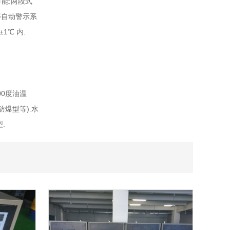
能:两段式
等自动警示系
℃ 内.
0度油温
防爆型等).水
.