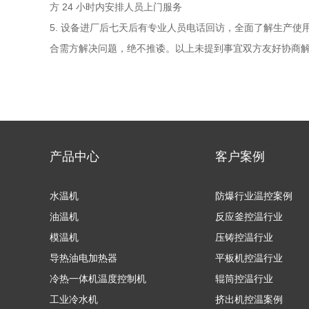
方 24 小时内安排人员上门服务
5. 设备进厂后七天后有专业人员电话回访，全面了解生产
合需方解决问题，绝不推诿。以上未提到事宜双方友好协商
产品中心
客户案例
水温机
防爆行业温控案例
油温机
反应釜控温行业
模温机
压铸控温行业
导热油电加热器
平板机控温行业
冷热一体机温度控制机
辊筒控温行业
工业冷水机
挤出机控温案例